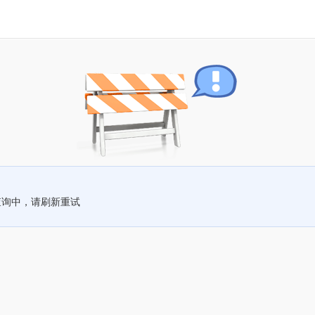
查询中，请刷新重试