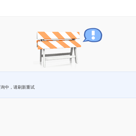
查询中，请刷新重试