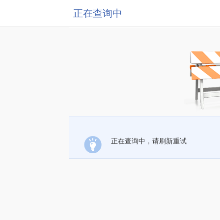
正在查询中
正在查询中，请刷新重试